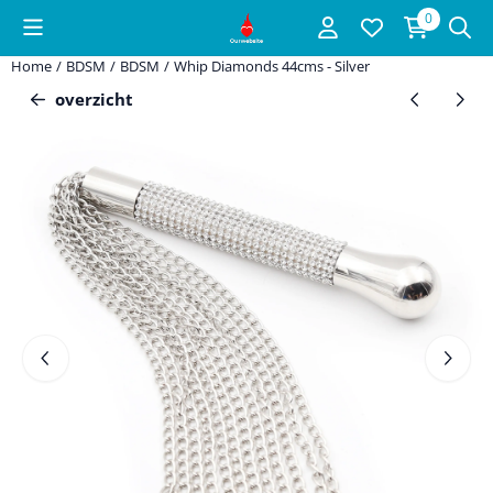
Cookievoorkeuren zijn beschikbaar. Kies instellingen of sta alle c
0
Home
/
BDSM
/
BDSM
/
Whip Diamonds 44cms - Silver
overzicht