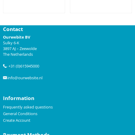
Prijs niet zichtbaar
Prijs niet zichtbaar
Contact
Ourwebite BV
Sulky 6-K
3897 AJ – Zeewolde
The Netherlands
+31 (0)615945000
.
info@ourwebsite.nl
.
Information
Frequently asked questions
General Conditions
Create Account
Payment Methods