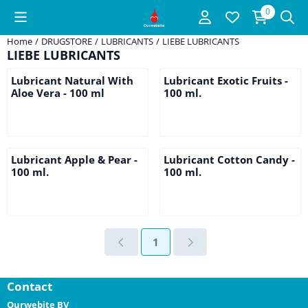
Cookievoorkeuren zijn beschikbaar. Kies instellingen of sta alle c
0
Home
/
DRUGSTORE
/
LUBRICANTS
/
LIEBE LUBRICANTS
LIEBE LUBRICANTS
Lubricant Natural With
Lubricant Exotic Fruits -
Aloe Vera - 100 ml
100 ml.
Prijs niet zichtbaar
Prijs niet zichtbaar
Lubricant Apple & Pear -
Lubricant Cotton Candy -
100 ml.
100 ml.
Prijs niet zichtbaar
Prijs niet zichtbaar
1
Contact
Ourwebite BV